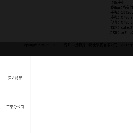
下載中心
聯(lián)系我們
手機：18926
座機：0755-8
傳真：0755-2
郵箱：sales01
地址：深圳市龍
Copyright ? 2019 - 2022
深圳市勝和鑫自動化裝備有限公司
All Rig
深圳總部
華東分公司