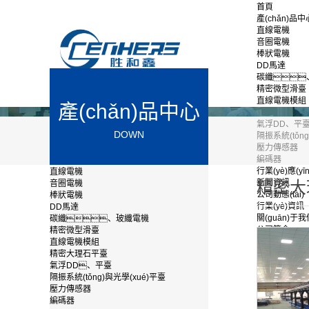
首頁
產(chǎn)品中
直線電機
音圈電機
棒狀電機
DD馬達
碳纖
精密微型滑臺
直線電機模組
產(chǎn)品中心
精密大理石平
氣浮DD、平
DOWN
隔振系統(tǒng
壓力傳感器
編碼器
行業(yè)應(yī
直線電機
新聞資訊
精密大
音圈電機
公司動態(tài)
棒狀電機
行業(yè)資訊
DD馬達
關(guān)于我
碳纖、玻纖電機
公司簡介
精密微型滑臺
發(fā)展歷程
直線電機模組
榮譽資質(zhì)
精密大理石平臺
下載中心
氣浮DD、平臺
聯(lián)系我們
隔振系統(tǒng)與光學(xué)平臺
企業(yè)招聘
壓力傳感器
聯(lián)系方式
編碼器