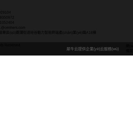
029104
9350972
1052404
@cenhers.com
華區(qū)觀瀾街道硅谷動力智能終端產(chǎn)業(yè)園A18棟
hts Reserved
網(
犀牛云提供企業(yè)云服務(wù)
備案