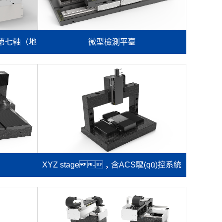
人第七軸（地
微型檢測平臺
XYZ stage，含ACS驅(qū)控系統
(tǒng)