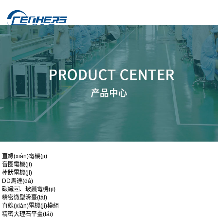
直線(xiàn)電機(jī)
音圈電機(jī)
棒狀電機(jī)
DD馬達(dá)
碳纖、玻纖電機(jī)
精密微型滑臺(tái)
直線(xiàn)電機(jī)模組
精密大理石平臺(tái)