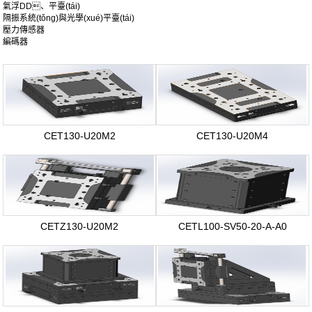
氣浮DD、平臺(tái)
隔振系統(tǒng)與光學(xué)平臺(tái)
壓力傳感器
編碼器
精密微型滑臺(tái)
CET130-U20M2
CET130-U20M4
CETZ130-U20M2
CETL100-SV50-20-A-A0