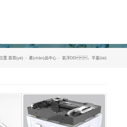
位置:
首頁(yè)
產(chǎn)品中心
氣浮DD、平臺(tái)