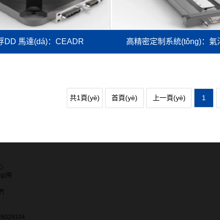
DD 馬達(dá)：CEADR
高精密定制系統(tǒng)：
共1頁(yè)
首頁(yè)
上一頁(yè)
1
心
ng)用
們
926029104