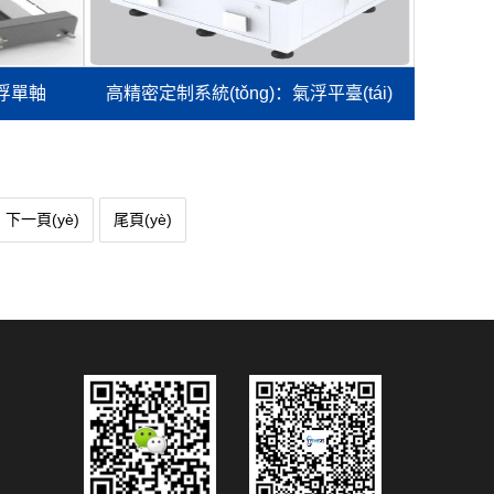
氣浮單軸
高精密定制系統(tǒng)：氣浮平臺(tái)
下一頁(yè)
尾頁(yè)