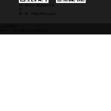
掃一掃，關(guān)注微
信
掃一掃，手機(jī)網(wǎng)站
wǎng)站地圖
(hào)：粵ICP備19043374號(hào)