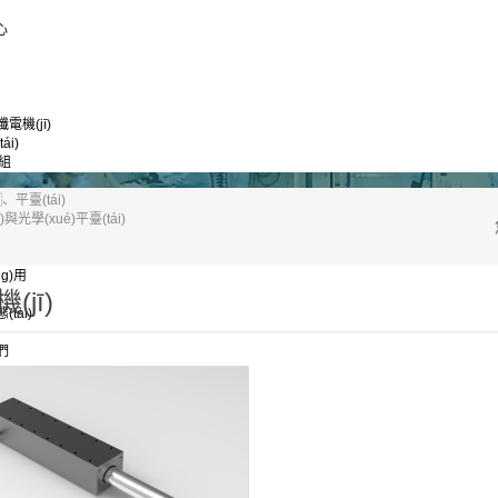
心
機(jī)
ái)
模組
tái)
平臺(tái)
與光學(xué)平臺(tái)
ng)用
(jī)
(tài)
們
hì)