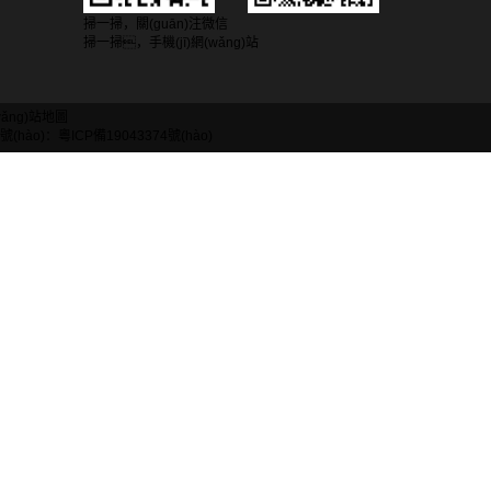
掃一掃，關(guān)注微信
掃一掃，手機(jī)網(wǎng)站
wǎng)站地圖
(hào)：粵ICP備19043374號(hào)