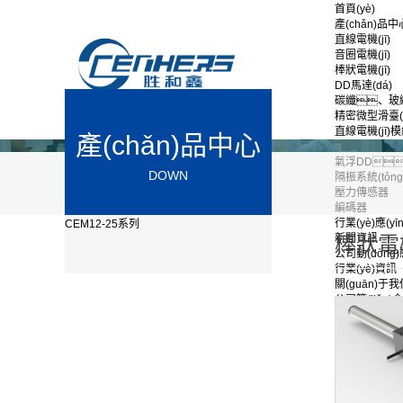
首頁(yè)
產(chǎn)品中
直線電機(jī)
音圈電機(jī)
棒狀電機(jī)
DD馬達(dá)
碳纖、玻纖電
精密微型滑臺(t
直線電機(jī)
產(chǎn)品中心
精密大理石平臺(
氣浮DD、
DOWN
隔振系統(tǒng)
壓力傳感器
編碼器
行業(yè)應(yī
CEM12-25系列
新聞資訊
棒狀電機
公司動(dòng)態
行業(yè)資訊
關(guān)于我
公司簡(jiǎn)介
發(fā)展歷程
榮譽(yù)資質(z
下載中心
聯(lián)系我們
企業(yè)招聘
聯(lián)系方式